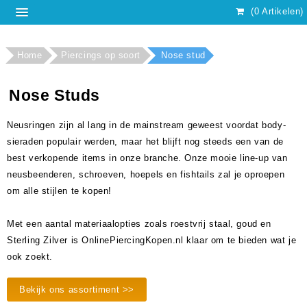
(0 Artikelen)
Home
Piercings op soort
Nose stud
Nose Studs
Neusringen zijn al lang in de mainstream geweest voordat body-
sieraden populair werden, maar het blijft nog steeds een van de
best verkopende items in onze branche. Onze mooie line-up van
neusbeenderen, schroeven, hoepels en fishtails zal je oproepen
om alle stijlen te kopen!
Met een aantal materiaalopties zoals roestvrij staal, goud en
Sterling Zilver is OnlinePiercingKopen.nl klaar om te bieden wat je
ook zoekt.
Bekijk ons assortiment >>