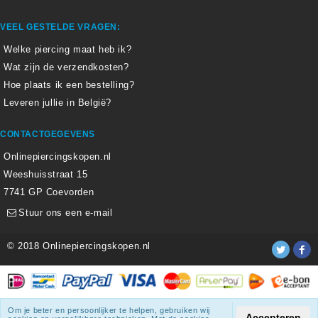
VEEL GESTELDE VRAGEN:
Welke piercing maat heb ik?
Wat zijn de verzendkosten?
Hoe plaats ik een bestelling?
Leveren jullie in België?
CONTACTGEGEVENS
Onlinepiercingskopen.nl
Weeshuisstraat 15
7741 GP Coevorden
Stuur ons een e-mail
© 2018 Onlinepiercingskopen.nl
Alle weergegeven prijzen zijn inclusief 21% BTW.
Om je beter en persoonlijker te helpen, gebruiken wij
Accepteren