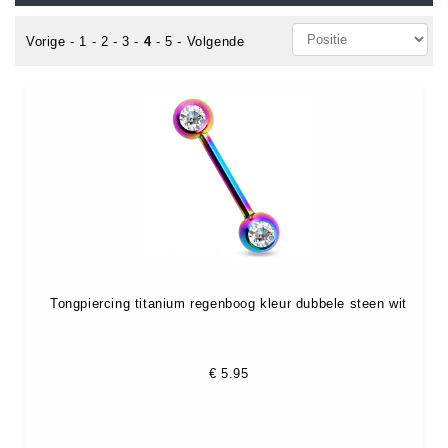
Vorige
-
1
-
2
-
3
-
4
-
5
-
Volgende
Tongpiercing titanium regenboog kleur dubbele steen wit
€
5.95