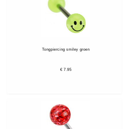
Tongpiercing smiley groen
€
7.95