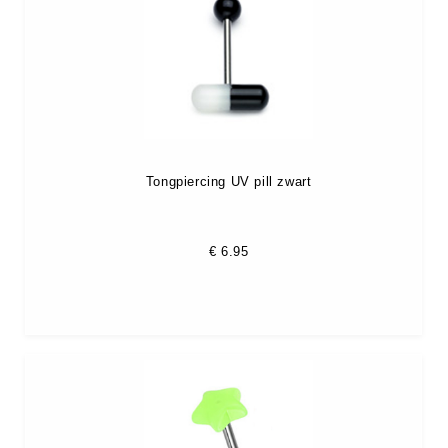
Tongpiercing UV pill zwart
€
6.95