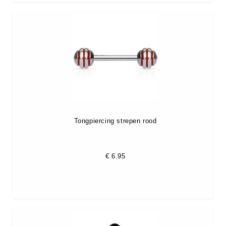
Tongpiercing strepen rood
€
6.95