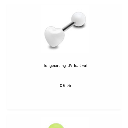
Tongpiercing UV hart wit
€
6.95