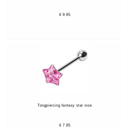
€
9.95
Tongpiercing fantasy star roze
€
7.95