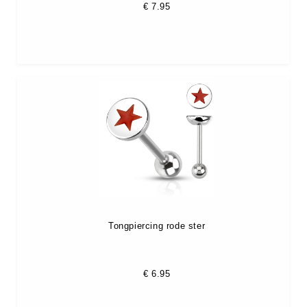
€
7.95
Tongpiercing rode ster
€
6.95