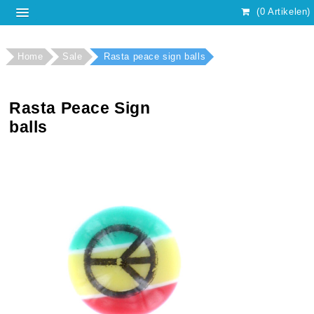
(0 Artikelen)
Home
Sale
Rasta peace sign balls
Rasta Peace Sign
balls