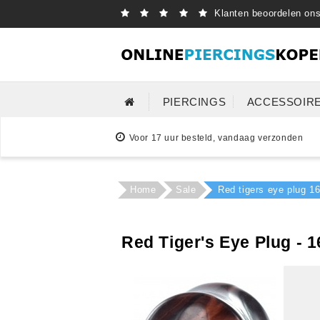
Klanten beoordelen on
PIERCINGS
ACCESSOIR
Voor 17 uur besteld, vandaag verzonden
Home
Sale
Red tigers eye plug 
Red Tiger's Eye Plug - 