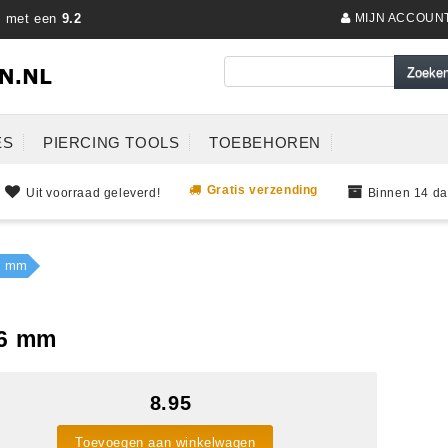
s met een
9.2
MIJN ACCOUN
ES
PIERCING TOOLS
TOEBEHOREN
Gratis verzending
Uit voorraad geleverd!
Binnen 14 da
16 mm
16 mm
8.95
Toevoegen aan winkelwagen