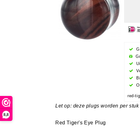
Gr
Gr
Ui
Ve
Bi
Op
red-ti
Let op: deze plugs worden per stuk
8,8
Red Tiger's Eye Plug