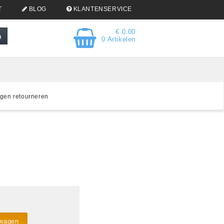
T
BLOG
KLANTENSERVICE
€ 0.00
0 Artikelen
gen retourneren
lwagen