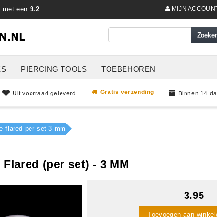
s met een
9.2
MIJN ACCOUN
ES
PIERCING TOOLS
TOEBEHOREN
Gratis verzending
Uit voorraad geleverd!
Binnen 14 da
e flared per set 3 mm
Flared (per set) - 3 MM
3.95
Toevoegen aan winke