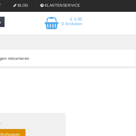
T
BLOG
KLANTENSERVICE
€ 0.00
0 Artikelen
gen retourneren
5
inkelwagen