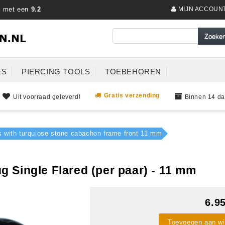
s met een
9.2
MIJN ACCOUN
ES
PIERCING TOOLS
TOEBEHOREN
Gratis verzending
Uit voorraad geleverd!
Binnen 14 da
gs with turquiose stone cabachon frame front 11 mm
 Single Flared (per paar) - 11 mm
6.9
Toevoegen aan w