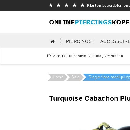
Klanten beoordelen on
PIERCINGS
ACCESSOIR
Voor 17 uur besteld, vandaag verzonden
Home
Sale
Single flare steel plu
Turquoise Cabachon Plug