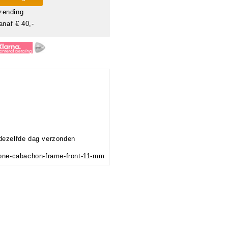
zending
anaf € 40,-
dezelfde dag verzonden
stone-cabachon-frame-front-11-mm