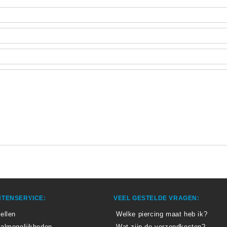
TENSERVICE:
VEEL GESTELDE VRAGEN:
ellen
Welke piercing maat heb ik?
almogelijkheden
Wat zijn de verzendkosten?