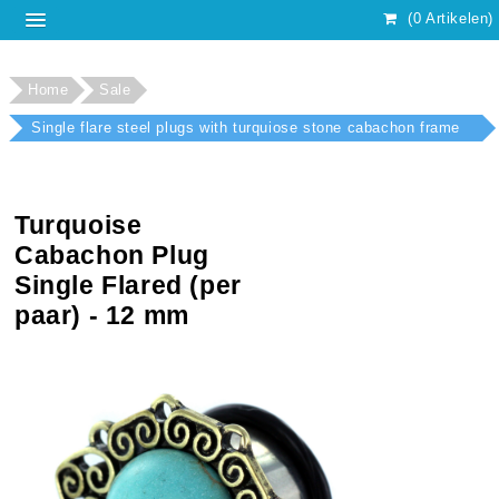
(0 Artikelen)
Home
Sale
Single flare steel plugs with turquiose stone cabachon frame
front 12 mm
Turquoise
Cabachon Plug
Single Flared (per
paar) - 12 mm