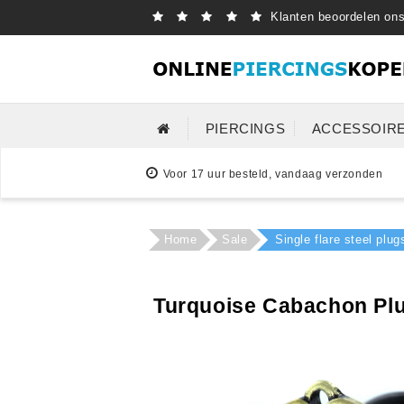
Klanten beoordelen on
PIERCINGS
ACCESSOIR
Voor 17 uur besteld, vandaag verzonden
Home
Sale
Single flare steel plu
Turquoise Cabachon Plug