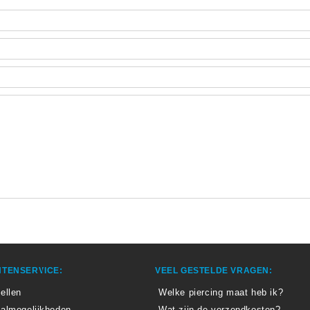
TENSERVICE:
VEEL GESTELDE VRAGEN:
ellen
Welke piercing maat heb ik?
almogelijkheden
Wat zijn de verzendkosten?