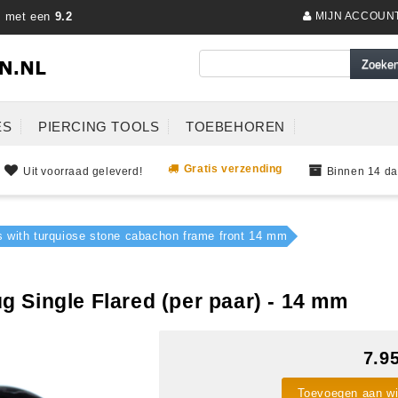
s met een
9.2
MIJN ACCOUN
ES
PIERCING TOOLS
TOEBEHOREN
Gratis verzending
Uit voorraad geleverd!
Binnen 14 da
gs with turquiose stone cabachon frame front 14 mm
 Single Flared (per paar) - 14 mm
7.9
Toevoegen aan w