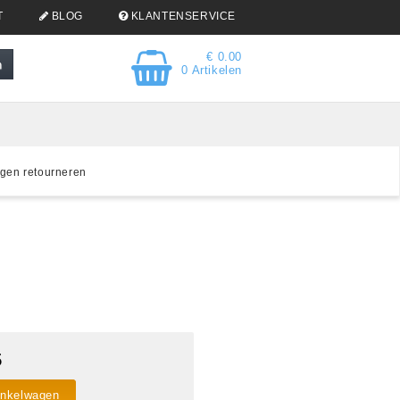
T
BLOG
KLANTENSERVICE
€ 0.00
0 Artikelen
gen retourneren
5
inkelwagen