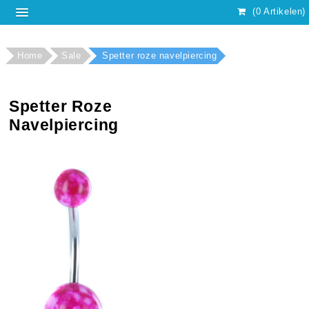
(0 Artikelen)
Home
Sale
Spetter roze navelpiercing
Spetter Roze
Navelpiercing