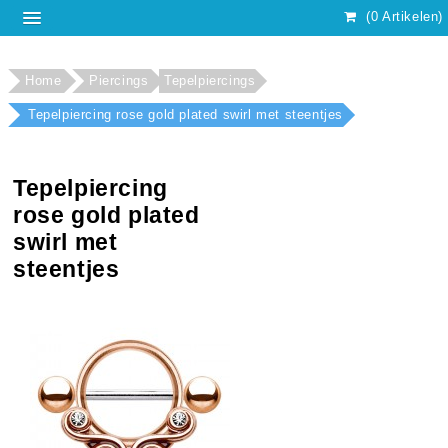
(0 Artikelen)
Home
Piercings
Tepelpiercings
Tepelpiercing rose gold plated swirl met steentjes
Tepelpiercing
rose gold plated
swirl met
steentjes