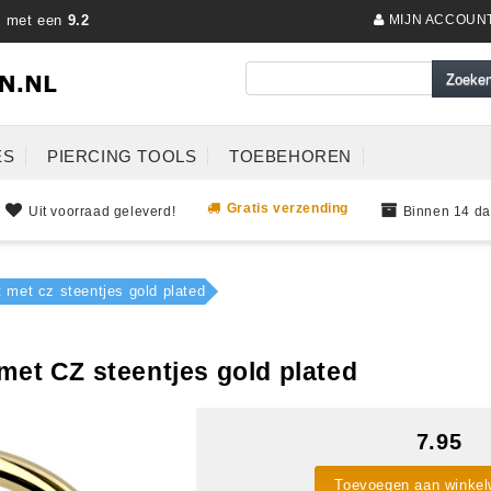
s met een
9.2
MIJN ACCOUN
ES
PIERCING TOOLS
TOEBEHOREN
Gratis verzending
Uit voorraad geleverd!
Binnen 14 da
t met cz steentjes gold plated
 met CZ steentjes gold plated
7.95
Toevoegen aan winke