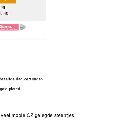
ing
€ 40,-
dezelfde dag verzonden
gold-plated
l veel mooie CZ gelegde steentjes,