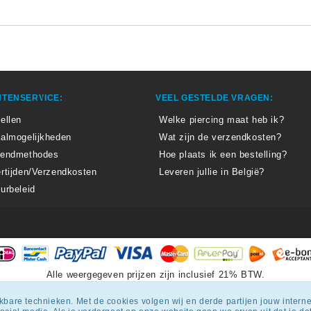
TENSERVICE:
VEEL GESTELDE VRAGEN:
ellen
Welke piercing maat heb ik?
almogelijkheden
Wat zijn de verzendkosten?
zendmethodes
Hoe plaats ik een bestelling?
rtijden/Verzendkosten
Leveren jullie in België?
urbeleid
Alle weergegeven prijzen zijn inclusief 21% BTW.
epiercingskopen.nl
krijgt een beoordeling
van
8.3
/
10
uit
1807
beoordel
ijkbare technieken. Met de cookies volgen wij en derde partijen jouw inter