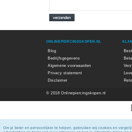
ONLINEPIERCINGSKOPEN.NL
KLAN
Blog
Best
Bedrijfsgegevens
Beta
Algemene voorwaarden
Ver
Privacy statement
Leve
Disclaimer
Reto
© 2018 Onlinepiercingskopen.nl
Onlin
Om je beter en persoonlijker te helpen, gebruiken wij cookies en vergel