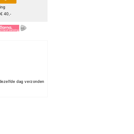
ing
€ 40,-
dezelfde dag verzonden