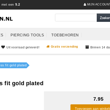
s met een
9.2
MIJN ACCOUN
ES
PIERCING TOOLS
TOEBEHOREN
Gratis verzending
Uit voorraad geleverd!
Binnen 14 da
s fit gold plated
 fit gold plated
7.95
Toevoegen aan winke