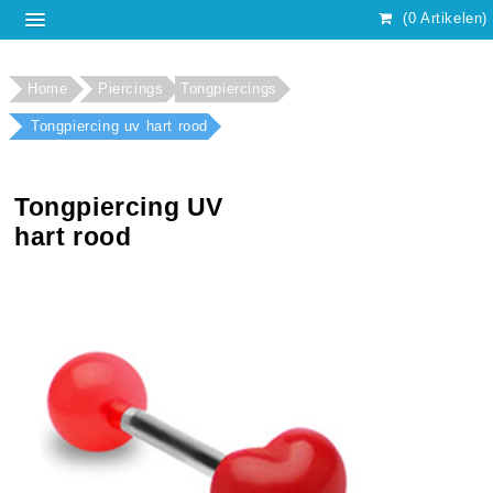
(0 Artikelen)
Home
Piercings
Tongpiercings
Tongpiercing uv hart rood
Tongpiercing UV
hart rood