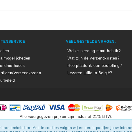
TENSERVICE:
VEEL GESTELDE VRAGEN:
ellen
Welke piercing maat heb ik?
almogelijkheden
Wat zijn de verzendkosten?
zendmethodes
Hoe plaats ik een bestelling?
rtijden/Verzendkosten
Leveren jullie in België?
urbeleid
Alle weergegeven prijzen zijn inclusief 21% BTW.
epiercingskopen.nl
krijgt een beoordeling
van
8.3
/
10
uit
1807
beoordel
ijkbare technieken. Met de cookies volgen wij en derde partijen jouw inter