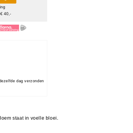
ing
€ 40,-
dezelfde dag verzonden
oem staat in voelle bloei.