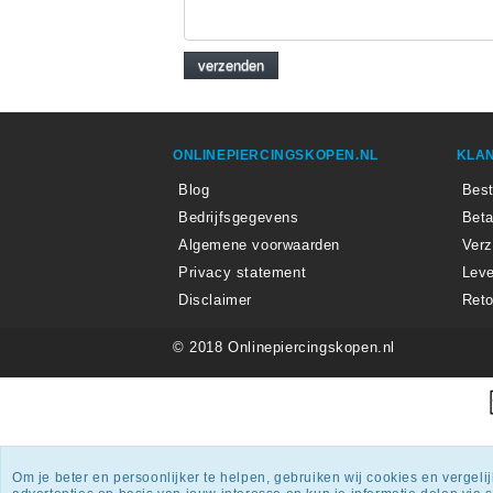
ONLINEPIERCINGSKOPEN.NL
KLAN
Blog
Best
Bedrijfsgegevens
Beta
Algemene voorwaarden
Ver
Privacy statement
Leve
Disclaimer
Reto
© 2018 Onlinepiercingskopen.nl
Onlin
Om je beter en persoonlijker te helpen, gebruiken wij cookies en vergel