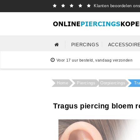
Klanten beoordelen on
PIERCINGS
ACCESSOIR
Voor 17 uur besteld, vandaag verzonden
Home
Piercings
Oorpiercings
Tr
Tragus piercing bloem r