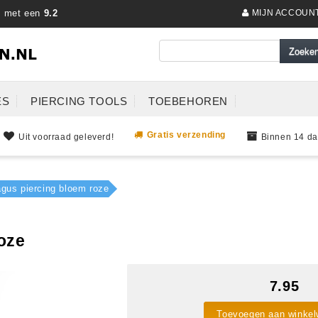
s met een
9.2
MIJN ACCOUN
ES
PIERCING TOOLS
TOEBEHOREN
Gratis verzending
Uit voorraad geleverd!
Binnen 14 da
agus piercing bloem roze
oze
7.95
Toevoegen aan winke