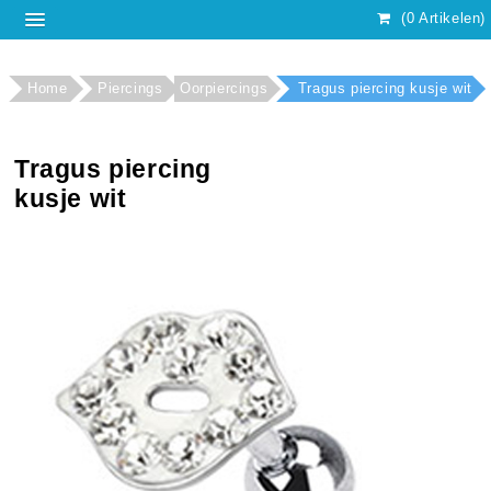
(0 Artikelen)
Home
Piercings
Oorpiercings
Tragus piercing kusje wit
Tragus piercing
kusje wit