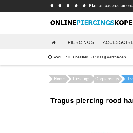
Klanten beoordelen on
PIERCINGS
ACCESSOIR
Voor 17 uur besteld, vandaag verzonden
Home
Piercings
Oorpiercings
Tra
Tragus piercing rood ha