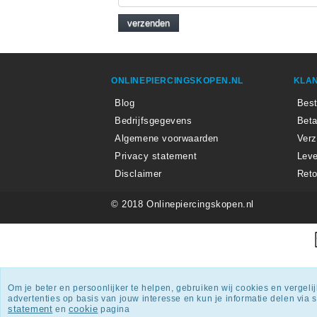
ONLINEPIERCINGSKOPEN.NL
KLAN
Blog
Best
Bedrijfsgegevens
Beta
Algemene voorwaarden
Ver
Privacy statement
Leve
Disclaimer
Reto
© 2018 Onlinepiercingskopen.nl
Onlin
Om je beter en persoonlijker te helpen, gebruiken wij cookies en vergel
advertenties op basis van jouw interesse en kun je informatie delen via
statement
cookie
en
pagina