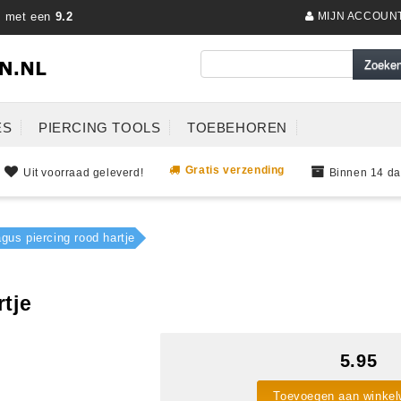
s met een
9.2
MIJN ACCOUN
ES
PIERCING TOOLS
TOEBEHOREN
Gratis verzending
Uit voorraad geleverd!
Binnen 14 da
gus piercing rood hartje
rtje
5.95
Toevoegen aan winke