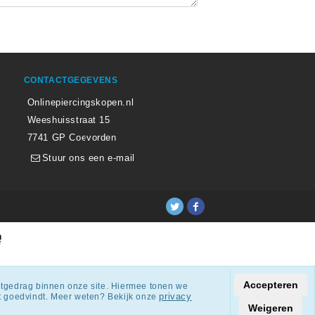
CONTACTGEGEVENS
Onlinepiercingskopen.nl
Weeshuisstraat 15
7741 GP Coevorden
Stuur ons een e-mail
ingen.
Accepteren
netgedrag binnen onze site. Hiermee tonen we
privacy
dat goedvindt. Meer weten? Bekijk onze
Weigeren