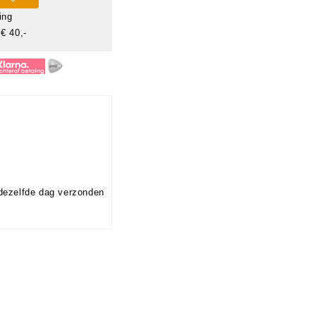
ing
€ 40,-
dezelfde dag verzonden