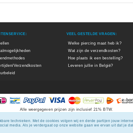
TENSERVICE:
VEEL GESTELDE VRAGEN:
ellen
Welke piercing maat heb ik?
almogelijkheden
Wat zijn de verzendkosten?
zendmethodes
Hoe plaats ik een bestelling?
rtijden/Verzendkosten
Leveren jullie in België?
urbeleid
Alle weergegeven prijzen zijn inclusief 21% BTW.
epiercingskopen.nl
krijgt een beoordeling
van
8.3
/
10
uit
1807
beoordel
ijkbare technieken. Met de cookies volgen wij en derde partijen jouw inter
 social media. Als je verdergaat op onze website gaan we ervan uit dat je 
© 2018 Onlinepiercingskopen.nl