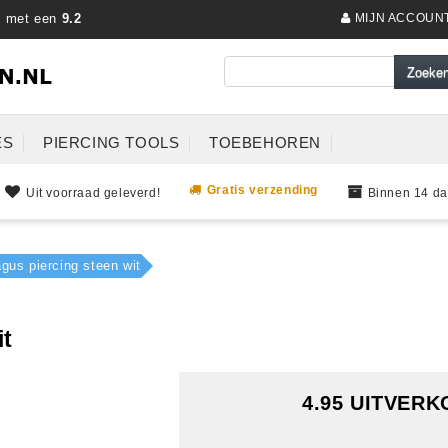
s met een
9.2
MIJN ACCOUN
ES
PIERCING TOOLS
TOEBEHOREN
Gratis verzending
Uit voorraad geleverd!
Binnen 14 da
agus piercing steen wit
it
4.95 UITVER