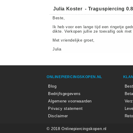
Julia Koster
-
Traguspiercing 0.
Beste,
Ik heb voor een lange tijd een ringetje ge
dikte. Verkopen jullie ze toevallig ook me
Met vriendelijke groet,
Julia
ONLINEPIERCINGSKOPEN.NL
KLAN
Blog
Best
Bedrijfsgegevens
Beta
Algemene voorwaarden
Ver
Privacy statement
Leve
Disclaimer
Reto
© 2018 Onlinepiercingskopen.nl