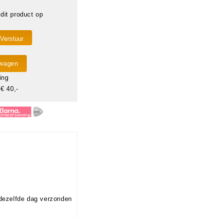
dit product op
lwagen
ing
€ 40,-
dezelfde dag verzonden