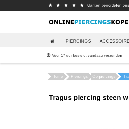
Klanten beoordelen on
PIERCINGS
ACCESSOIR
Voor 17 uur besteld, vandaag verzonden
Home
Piercings
Oorpiercings
Tr
Tragus piercing steen w