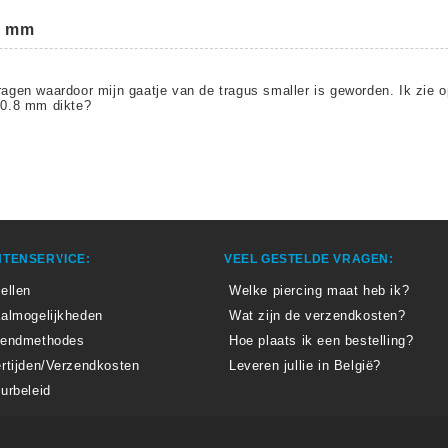
8 mm
dragen waardoor mijn gaatje van de tragus smaller is geworden. Ik zie
t 0.8 mm dikte?
TENSERVICE:
VEEL GESTELDE VRAGEN:
ellen
Welke piercing maat heb ik?
almogelijkheden
Wat zijn de verzendkosten?
zendmethodes
Hoe plaats ik een bestelling?
rtijden/Verzendkosten
Leveren jullie in België?
urbeleid