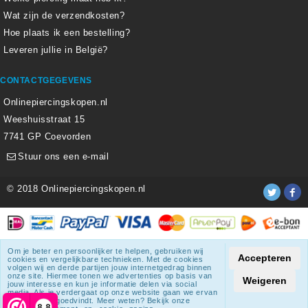
Wat zijn de verzendkosten?
Hoe plaats ik een bestelling?
Leveren jullie in België?
CONTACTGEGEVENS
Onlinepiercingskopen.nl
Weeshuisstraat 15
7741 GP Coevorden
Stuur ons een e-mail
© 2018 Onlinepiercingskopen.nl
Alle weergegeven prijzen zijn inclusief 21% BTW.
Om je beter en persoonlijker te helpen, gebruiken wij
Accepteren
cookies en vergelijkbare technieken. Met de cookies
Onlinepiercingskopen.nl
krijgt een beoordeling
van
8.3
/
10
uit
volgen wij en derde partijen jouw internetgedrag binnen
onze site. Hiermee tonen we advertenties op basis van
1807
beoordelingen.
Weigeren
jouw interesse en kun je informatie delen via social
media. Als je verdergaat op onze website gaan we ervan
© 2018 Onlinepiercingskopen.nl
uit dat je dat goedvindt. Meer weten? Bekijk onze
8,8