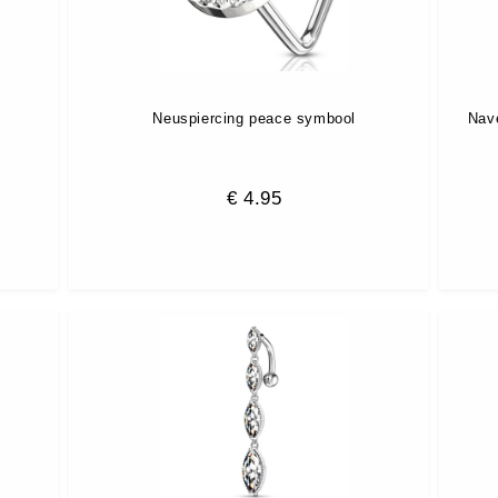
Neuspiercing peace symbool
Nave
€
4.95