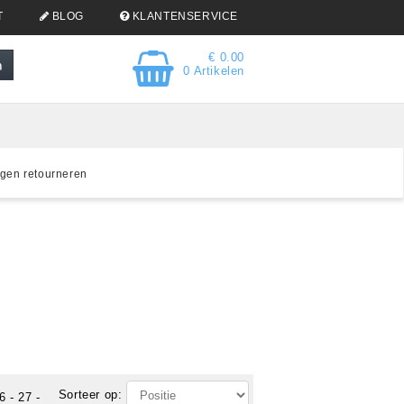
T
BLOG
KLANTENSERVICE
€ 0.00
0 Artikelen
gen retourneren
Sorteer op:
6
-
27
-