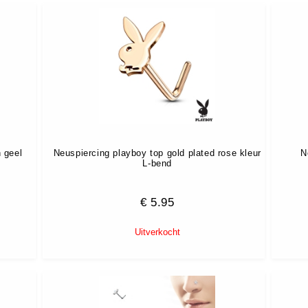
 geel
Neuspiercing playboy top gold plated rose kleur
N
L-bend
€
5.95