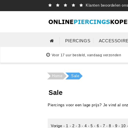
Klanten beoordelen on
PIERCINGS
ACCESSOIR
Voor 17 uur besteld, vandaag verzonden
Home
Sale
Sale
Piercings voor een lage prijs? Je vind al on
Vorige
-
1
-
2
-
3
-
4
-
5
-
6
-
7
-
8
-
9
-
10