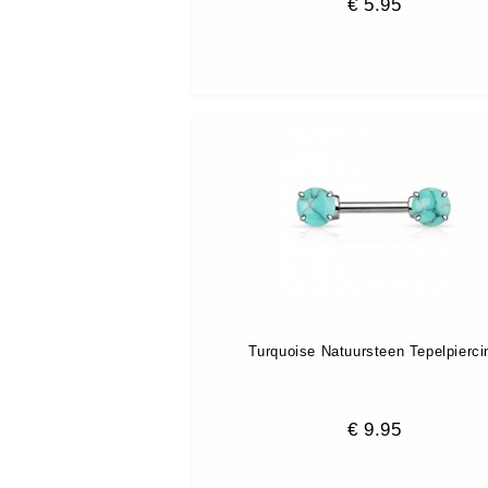
€
5.95
Turquoise Natuursteen Tepelpierci
€
9.95