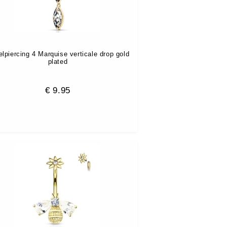
lpiercing 4 Marquise verticale drop gold
plated
€
9.95