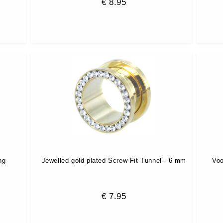
€
8.95
ng
Jewelled gold plated Screw Fit Tunnel - 6 mm
Voo
€
7.95