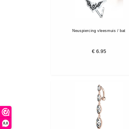
Neuspiercing vleesmuis / bat
€
6.95
8,8