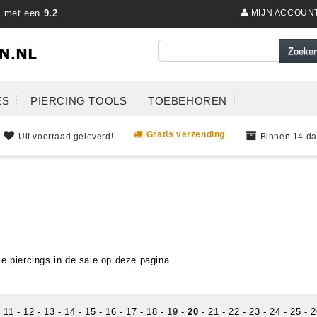
s met een
9.2
MIJN ACCOUN
ES
PIERCING TOOLS
TOEBEHOREN
Gratis verzending
Uit voorraad geleverd!
Binnen 14 da
ze piercings in de sale op deze pagina.
-
11
-
12
-
13
-
14
-
15
-
16
-
17
-
18
-
19
-
20
-
21
-
22
-
23
-
24
-
25
-
2