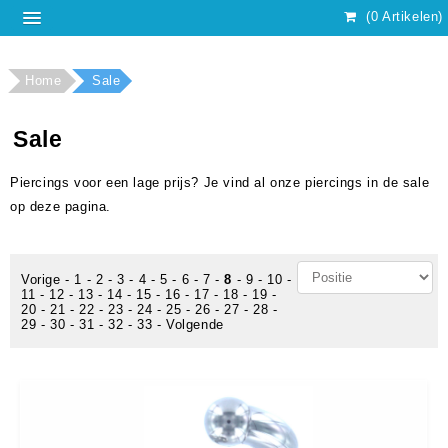
(0 Artikelen)
Home
Sale
Sale
Piercings voor een lage prijs? Je vind al onze piercings in de sale
op deze pagina.
Vorige
-
1
-
2
-
3
-
4
-
5
-
6
-
7
-
8
-
9
-
10
-
11
-
12
-
13
-
14
-
15
-
16
-
17
-
18
-
19
-
20
-
21
-
22
-
23
-
24
-
25
-
26
-
27
-
28
-
29
-
30
-
31
-
32
-
33
-
Volgende