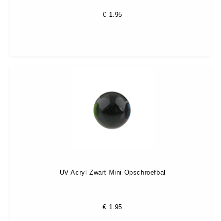
€
1.95
UV Acryl Zwart Mini Opschroefbal
€
1.95