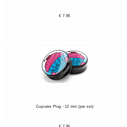
€
7.95
Cupcake Plug - 12 mm (per set)
€
7.95