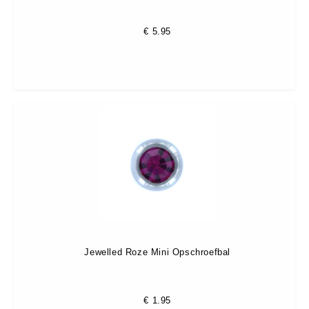
€
5.95
Jewelled Roze Mini Opschroefbal
€
1.95