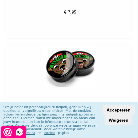
€
7.95
Om je beter en persoonlijker te helpen, gebruiken wij
Accepteren
Eat Shit Bear Plug - 12 mm (per set)
cookies en vergelijkbare technieken. Met de cookies
volgen wij en derde partijen jouw internetgedrag binnen
onze site. Hiermee tonen we advertenties op basis van
Weigeren
jouw interesse en kun je informatie delen via social
media. Als je verdergaat op onze website gaan we ervan
uit dat je dat goedvindt. Meer weten? Bekijk onze
8,8
€
7.95
privacy statement
en
cookie
pagina