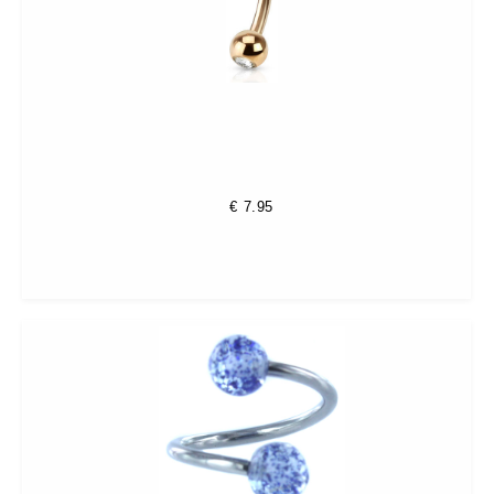
€
7.95