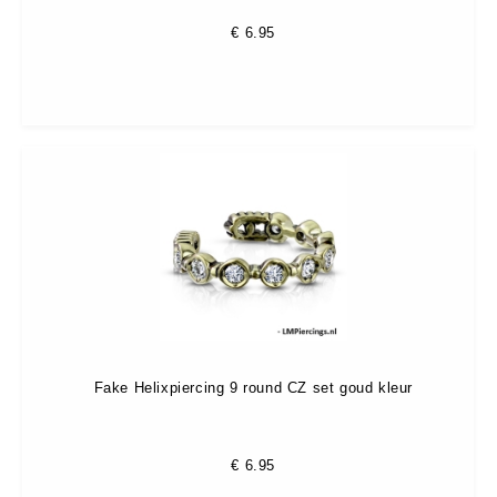
€
6.95
Fake Helixpiercing 9 round CZ set goud kleur
€
6.95