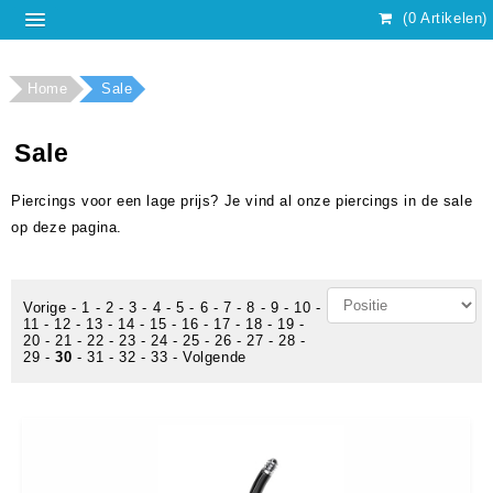
(0 Artikelen)
Home
Sale
Sale
Piercings voor een lage prijs? Je vind al onze piercings in de sale
op deze pagina.
Vorige
-
1
-
2
-
3
-
4
-
5
-
6
-
7
-
8
-
9
-
10
-
11
-
12
-
13
-
14
-
15
-
16
-
17
-
18
-
19
-
20
-
21
-
22
-
23
-
24
-
25
-
26
-
27
-
28
-
29
-
30
-
31
-
32
-
33
-
Volgende