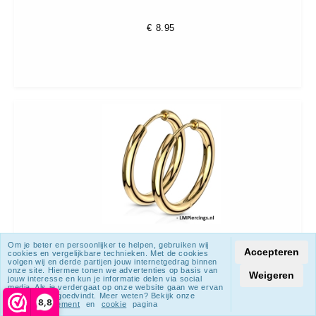
€
8.95
Om je beter en persoonlijker te helpen, gebruiken wij
Accepteren
Oorbellen hanger ring 14 mm gold plated
cookies en vergelijkbare technieken. Met de cookies
volgen wij en derde partijen jouw internetgedrag binnen
onze site. Hiermee tonen we advertenties op basis van
Weigeren
jouw interesse en kun je informatie delen via social
media. Als je verdergaat op onze website gaan we ervan
uit dat je dat goedvindt. Meer weten? Bekijk onze
8,8
€
8.95
privacy statement
en
cookie
pagina