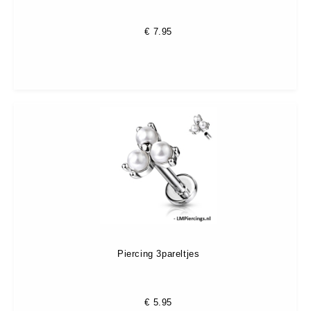
€
7.95
Piercing 3pareltjes
€
5.95