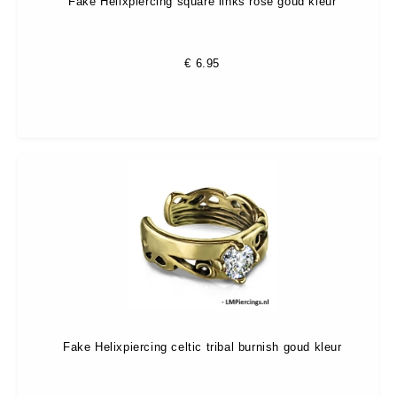
Fake Helixpiercing square links rose goud kleur
€
6.95
Fake Helixpiercing celtic tribal burnish goud kleur